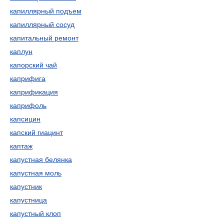
капиллярный подъем
капиллярный сосуд
капитальный ремонт
каплун
капорский чай
каприфига
капрификация
каприфоль
капсицин
капский гиацинт
каптаж
капустная белянка
капустная моль
капустник
капустница
капустный клоп