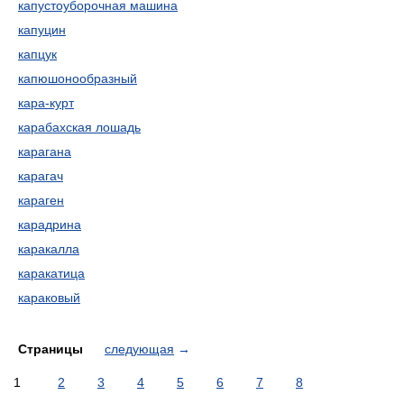
капустоуборочная машина
капуцин
капцук
капюшонообразный
кара-курт
карабахская лошадь
карагана
карагач
караген
карадрина
каракалла
каракатица
караковый
Страницы
следующая
→
1
2
3
4
5
6
7
8